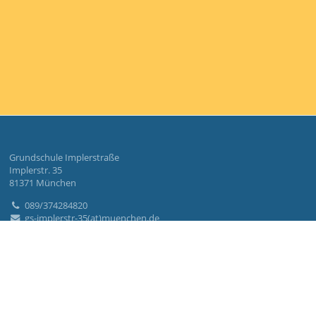
Grundschule Implerstraße
Implerstr. 35
81371 München
089/374284820
gs-implerstr-35(at)muenchen.de
Impressum
Datenschutzerklärung