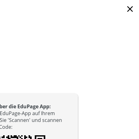
close
er die EduPage App:
e EduPage-App auf Ihrem
 Sie 'Scannen' und scannen
-Code
: