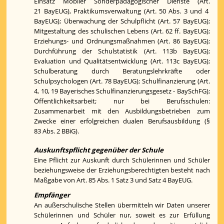
Einsatz Mobiler Sonderpädagogischer Dienste (Art.
21 BayEUG), Praktikumsverwaltung (Art. 50 Abs. 3 und 4
BayEUG); Überwachung der Schulpflicht (Art. 57 BayEUG);
Mitgestaltung des schulischen Lebens (Art. 62 ff. BayEUG);
Erziehungs- und Ordnungsmaßnahmen (Art. 86 BayEUG);
Durchführung der Schulstatistik (Art. 113b BayEUG);
Evaluation und Qualitätsentwicklung (Art. 113c BayEUG);
Schulberatung durch Beratungslehrkräfte oder
Schulpsychologen (Art. 78 BayEUG); Schulfinanzierung (Art.
4, 10, 19 Bayerisches Schulfinanzierungsgesetz - BaySchFG);
Öffentlichkeitsarbeit; nur bei Berufsschulen:
Zusammenarbeit mit den Ausbildungsbetrieben zum
Zwecke einer erfolgreichen dualen Berufsausbildung (§
83 Abs. 2 BBiG).
Auskunftspflicht gegenüber der Schule
Eine Pflicht zur Auskunft durch Schülerinnen und Schüler
beziehungsweise der Erziehungsberechtigten besteht nach
Maßgabe von Art. 85 Abs. 1 Satz 3 und Satz 4 BayEUG.
Empfänger
An außerschulische Stellen übermitteln wir Daten unserer
Schülerinnen und Schüler nur, soweit es zur Erfüllung