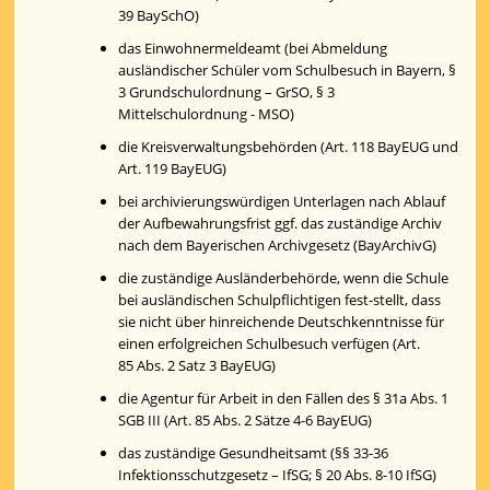
39 BaySchO)
das Einwohnermeldeamt (bei Abmeldung
ausländischer Schüler vom Schulbesuch in Bayern, §
3 Grundschulordnung – GrSO, § 3
Mittelschulordnung - MSO)
die Kreisverwaltungsbehörden (Art. 118 BayEUG und
Art. 119 BayEUG)
bei archivierungswürdigen Unterlagen nach Ablauf
der Aufbewahrungsfrist ggf. das zuständige Archiv
nach dem Bayerischen Archivgesetz (BayArchivG)
die zuständige Ausländerbehörde, wenn die Schule
bei ausländischen Schulpflichtigen fest-stellt, dass
sie nicht über hinreichende Deutschkenntnisse für
einen erfolgreichen Schulbesuch verfügen (Art.
85 Abs. 2 Satz 3 BayEUG)
die Agentur für Arbeit in den Fällen des § 31a Abs. 1
SGB III (Art. 85 Abs. 2 Sätze 4-6 BayEUG)
das zuständige Gesundheitsamt (§§ 33-36
Infektionsschutzgesetz – IfSG; § 20 Abs. 8-10 IfSG)